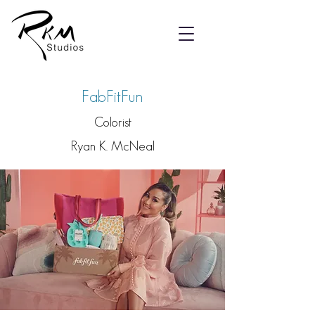
FabFitFun
Colorist
Ryan K. McNeal